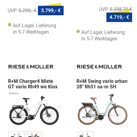
5.398,70 €
5.299,- €
3.799,- €
4.719,- €
Auf Lager, Lieferung
in 5-7 Werktagen
Auf Lager, Lieferung
in 5-7 Werktagen
R+M Charger4 Mixte
R+M Swing vario urban
GT vario Rh49 we Kiox
28" Rh51 sa-m SH
RX
Schloß Korb