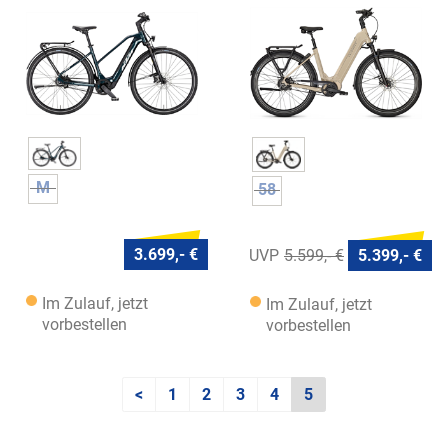
M
58
3.699,- €
5.599,- €
5.399,- €
Im Zulauf, jetzt
Im Zulauf, jetzt
vorbestellen
vorbestellen
<
1
2
3
4
5