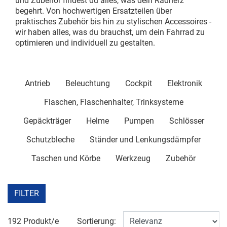
und Zubehör findest du alles, was dein Radherz
begehrt. Von hochwertigen Ersatzteilen über
praktisches Zubehör bis hin zu stylischen Accessoires -
wir haben alles, was du brauchst, um dein Fahrrad zu
optimieren und individuell zu gestalten.
Antrieb
Beleuchtung
Cockpit
Elektronik
Flaschen, Flaschenhalter, Trinksysteme
Gepäckträger
Helme
Pumpen
Schlösser
Schutzbleche
Ständer und Lenkungsdämpfer
Taschen und Körbe
Werkzeug
Zubehör
FILTER
192 Produkt/e
Sortierung: