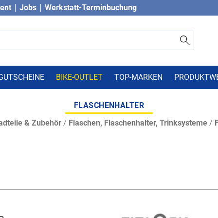
vent
Jobs
Werkstatt-Terminbuchung
GUTSCHEINE
BIKE-OUTLET
TOP-MARKEN
PRODUKTW
FLASCHENHALTER
adteile & Zubehör
/
Flaschen, Flaschenhalter, Trinksysteme
/