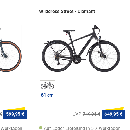
Wildcross Street - Diamant
61 cm
€
599,95 €
749,95 €
649,95 €
7 Werktagen
Auf Lager, Lieferung in 5-7 Werktagen