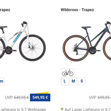
Trapez
Wildcross - Trapez
cm
L
M
S
649,95 €
549,95 €
699,95 
 Lieferung in 5-7 Werktagen
Auf Lager, Lieferung in 5-