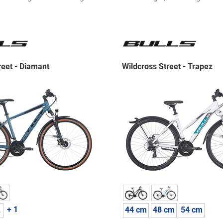
reet - Diamant
Wildcross Street - Trapez
+ 1
L
44 cm
48 cm
54 cm