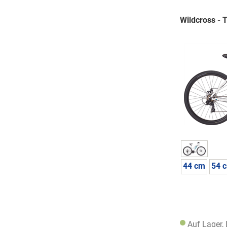
Wildcross - 
44 cm
54 
Auf Lager,