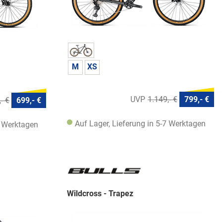
M
XS
1.149,- €
799,- €
- €
699,- €
Auf Lager, Lieferung in 5-7 Werktagen
7 Werktagen
Wildcross - Trapez