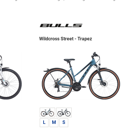
Wildcross Street - Trapez
L
M
S