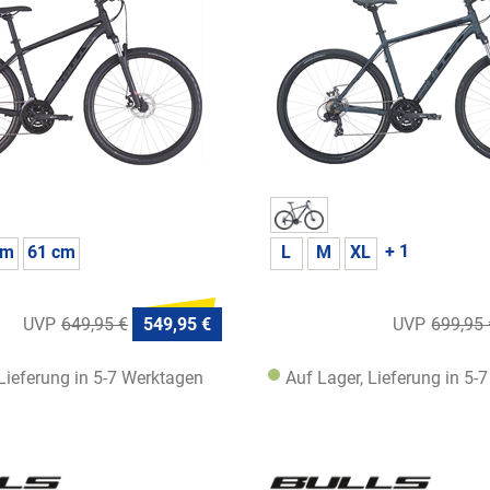
+ 1
cm
61 cm
L
M
XL
649,95 €
549,95 €
699,95 
 Lieferung in 5-7 Werktagen
Auf Lager, Lieferung in 5-