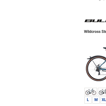
Wildcross St
L
M
X