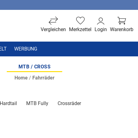
Vergleichen
Merkzettel
Login
Warenkorb
ELT
WERBUNG
MTB / CROSS
Home
/
Fahrräder
Hardtail
MTB Fully
Crossräder