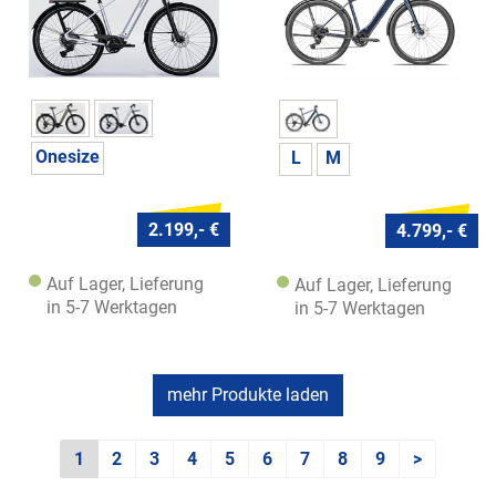
Onesize
L
M
2.199,- €
4.799,- €
Auf Lager, Lieferung
Auf Lager, Lieferung
in 5-7 Werktagen
in 5-7 Werktagen
mehr Produkte laden
1
2
3
4
5
6
7
8
9
>