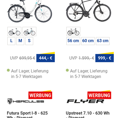
L
M
S
56 cm
60 cm
63 cm
699,95 €
444,- €
1.599,- €
999,- €
Auf Lager, Lieferung
Auf Lager, Lieferung
in 5-7 Werktagen
in 5-7 Werktagen
Futura Sport I-8 - 625
Upstreet 7.10 - 630 Wh
Wh - Diamant
- Diamant