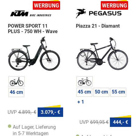
POWER SPORT 11
Piazza 21 - Diamant
PLUS - 750 WH - Wave
45 cm
50 cm
55 cm
46 cm
+ 1
4.899,- €
3.079,- €
699,95 €
444,- €
Auf Lager, Lieferung
in 5-7 Werktagen