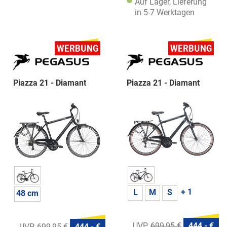
Auf Lager, Lieferung
in 5-7 Werktagen
Piazza 21 - Diamant
Piazza 21 - Diamant
+ 1
L
M
S
48 cm
699,95 €
444,- €
699,95 €
444,- €