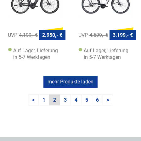
4.199,- €
2.950,- €
4.599,- €
3.199,- €
Auf Lager, Lieferung
Auf Lager, Lieferung
in 5-7 Werktagen
in 5-7 Werktagen
mehr Produkte laden
<
1
2
3
4
5
6
>