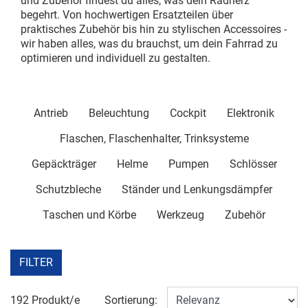
und Zubehör findest du alles, was dein Radherz
begehrt. Von hochwertigen Ersatzteilen über
praktisches Zubehör bis hin zu stylischen Accessoires -
wir haben alles, was du brauchst, um dein Fahrrad zu
optimieren und individuell zu gestalten.
Antrieb
Beleuchtung
Cockpit
Elektronik
Flaschen, Flaschenhalter, Trinksysteme
Gepäckträger
Helme
Pumpen
Schlösser
Schutzbleche
Ständer und Lenkungsdämpfer
Taschen und Körbe
Werkzeug
Zubehör
FILTER
192 Produkt/e
Sortierung: