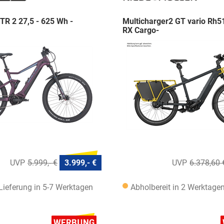
R 2 27,5 - 625 Wh -
Multicharger2 GT vario Rh5
RX Cargo-
5.999,- €
3.999,- €
6.378,60 
 Lieferung in 5-7 Werktagen
Abholbereit in 2 Werktage