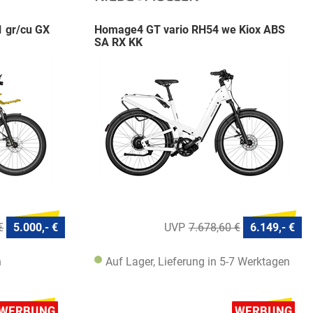
1 gr/cu GX
Homage4 GT vario RH54 we Kiox ABS
SA RX KK
€
5.000,- €
7.678,60 €
6.149,- €
n
Auf Lager, Lieferung in 5-7 Werktagen