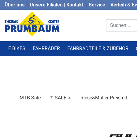
Über uns
Unsere Filialen | Kontakt
Service
Verleih & E
E-BIKES
FAHRRÄDER
FAHRRADTEILE & ZUBEHÖR
MTB Sale
% SALE %
Riese&Müller Preisred.