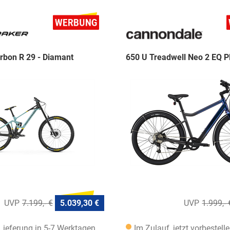
on R 29 - Diamant
650 U Treadwell Neo 2 EQ 
7.199,- €
5.039,30 €
1.999,- 
 Lieferung in 5-7 Werktagen
Im Zulauf, jetzt vorbestell