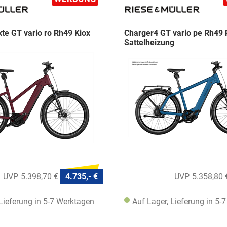
te GT vario ro Rh49 Kiox
Charger4 GT vario pe Rh49
Sattelheizung
5.398,70 €
4.735,- €
5.358,80 
 Lieferung in 5-7 Werktagen
Auf Lager, Lieferung in 5-