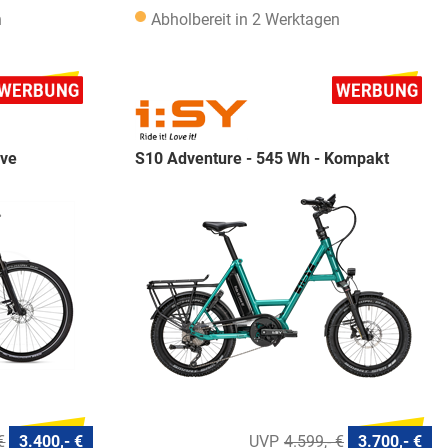
n
Abholbereit in 2 Werktagen
ave
S10 Adventure - 545 Wh - Kompakt
€
3.400,- €
4.599,- €
3.700,- €