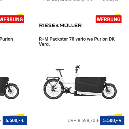
Purion
R+M Packster 70 vario we Purion DK
Verd.
€
6.500,- €
8.698,70 €
5.500,- €