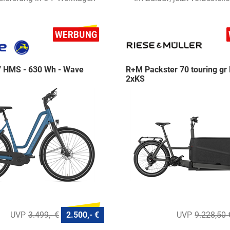
 HMS - 630 Wh - Wave
R+M Packster 70 touring gr 
2xKS
3.499,- €
2.500,- €
9.228,50 