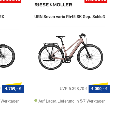
 RX
UBN Seven vario Rh45 SK Gep. Schloß
€
4.759,- €
5.398,70 €
4.000,- €
7 Werktagen
Auf Lager, Lieferung in 5-7 Werktagen