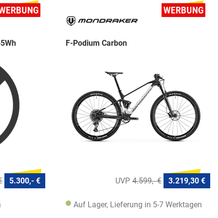
545Wh
F-Podium Carbon
€
5.300,- €
4.599,- €
3.219,30 €
n
Auf Lager, Lieferung in 5-7 Werktagen