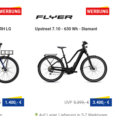
PRH LG
Upstreet 7.10 - 630 Wh - Diamant
€
1.400,- €
5.399,- €
3.400,- €
en
Auf Lager, Lieferung in 5-7 Werktagen