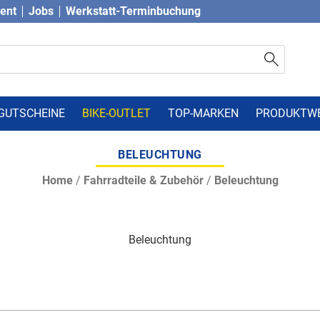
vent
Jobs
Werkstatt-Terminbuchung
GUTSCHEINE
BIKE-OUTLET
TOP-MARKEN
PRODUKTW
BELEUCHTUNG
Home
/
Fahrradteile & Zubehör
/
Beleuchtung
Beleuchtung