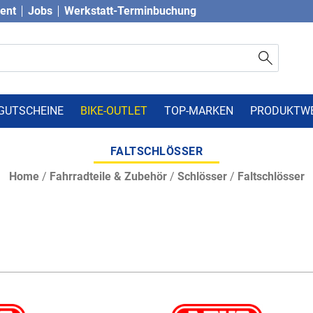
vent
Jobs
Werkstatt-Terminbuchung
GUTSCHEINE
BIKE-OUTLET
TOP-MARKEN
PRODUKTW
FALTSCHLÖSSER
Home
/
Fahrradteile & Zubehör
/
Schlösser
/
Faltschlösser