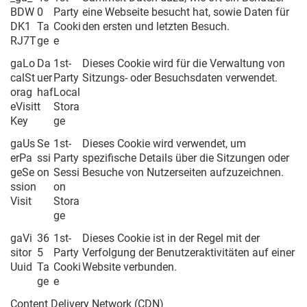
BDW
0
Party
eine Webseite besucht hat, sowie Daten für
DK1
Ta
Cooki
den ersten und letzten Besuch.
RJ7T
ge
e
gaLo
Da
1st-
Dieses Cookie wird für die Verwaltung von
calSt
uer
Party
Sitzungs- oder Besuchsdaten verwendet.
orag
haf
Local
eVisit
t
Stora
Key
ge
gaUs
Se
1st-
Dieses Cookie wird verwendet, um
erPa
ssi
Party
spezifische Details über die Sitzungen oder
geSe
on
Sessi
Besuche von Nutzerseiten aufzuzeichnen.
ssion
on
Visit
Stora
ge
gaVi
36
1st-
Dieses Cookie ist in der Regel mit der
sitor
5
Party
Verfolgung der Benutzeraktivitäten auf einer
Uuid
Ta
Cooki
Website verbunden.
ge
e
Content Delivery Network (CDN)