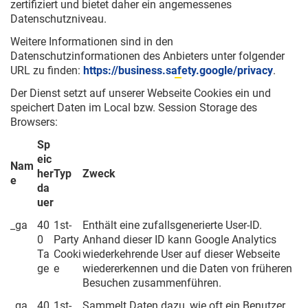
zertifiziert und bietet daher ein angemessenes
Datenschutzniveau.
Weitere Informationen sind in den
Datenschutzinformationen des Anbieters unter folgender
URL zu finden:
https://business.safety.google/privacy
.
Der Dienst setzt auf unserer Webseite Cookies ein und
speichert Daten im Local bzw. Session Storage des
Browsers:
Sp
eic
Nam
her
Typ
Zweck
e
da
uer
_ga
40
1st-
Enthält eine zufallsgenerierte User-ID.
0
Party
Anhand dieser ID kann Google Analytics
Ta
Cooki
wiederkehrende User auf dieser Webseite
ge
e
wiedererkennen und die Daten von früheren
Besuchen zusammenführen.
_ga_
40
1st-
Sammelt Daten dazu, wie oft ein Benutzer