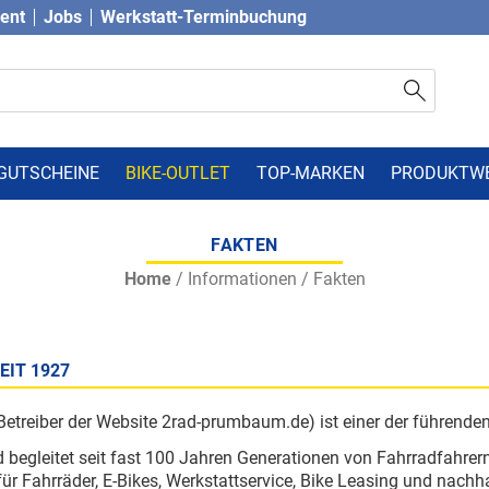
vent
Jobs
Werkstatt-Terminbuchung
GUTSCHEINE
BIKE-OUTLET
TOP-MARKEN
PRODUKTW
FAKTEN
Home
/
Informationen
/
Fakten
EIT 1927
eiber der Website 2rad-prumbaum.de) ist einer der führenden 
gleitet seit fast 100 Jahren Generationen von Fahrradfahrern.
hrräder, E-Bikes, Werkstattservice, Bike Leasing und nachhal