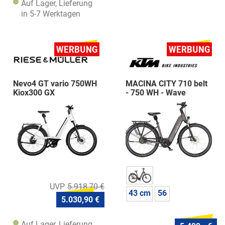
Auf Lager, Lieferung
in 5-7 Werktagen
Nevo4 GT vario 750WH
MACINA CITY 710 belt
Kiox300 GX
- 750 WH - Wave
5.918,70 €
43 cm
56
5.030,90 €
Auf Lager, Lieferung