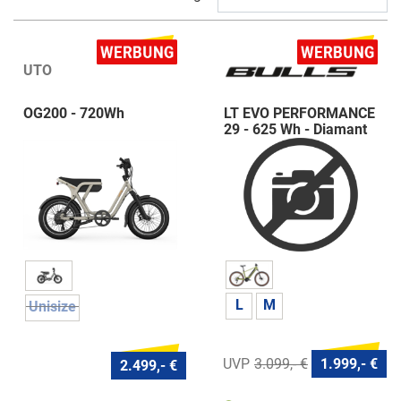
UTO
OG200 - 720Wh
LT EVO PERFORMANCE
29 - 625 Wh - Diamant
L
M
Unisize
3.099,- €
1.999,- €
2.499,- €