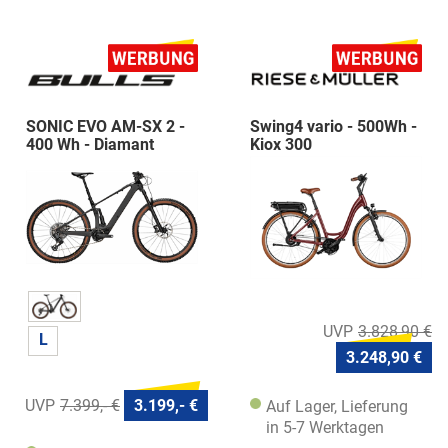
SONIC EVO AM-SX 2 -
Swing4 vario - 500Wh -
400 Wh - Diamant
Kiox 300
3.828,90 €
L
3.248,90 €
7.399,- €
3.199,- €
Auf Lager, Lieferung
in 5-7 Werktagen