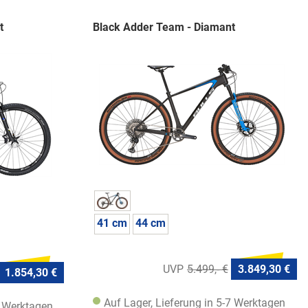
t
Black Adder Team - Diamant
41 cm
44 cm
5.499,- €
3.849,30 €
1.854,30 €
Auf Lager, Lieferung in 5-7 Werktagen
7 Werktagen