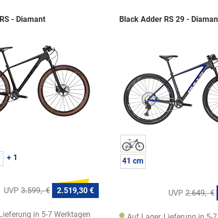
RS - Diamant
Black Adder RS 29 - Diaman
+ 1
41 cm
3.599,- €
2.519,30 €
2.649,- €
 Lieferung in 5-7 Werktagen
Auf Lager, Lieferung in 5-