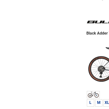
Black Adder
L
M
X