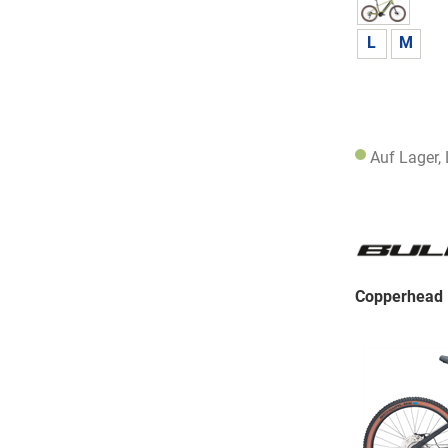
L
M
Auf Lager,
Copperhead 