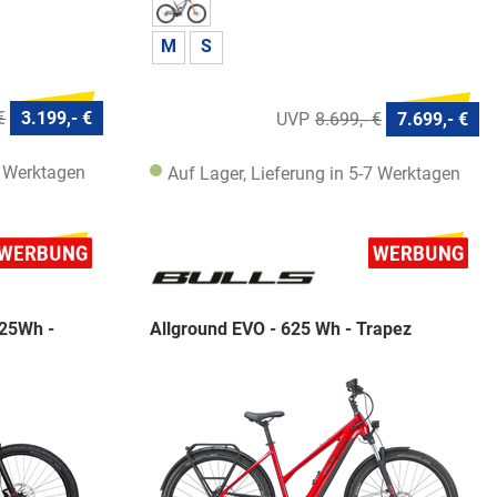
M
S
€
3.199,- €
8.699,- €
7.699,- €
7 Werktagen
Auf Lager, Lieferung in 5-7 Werktagen
625Wh -
Allground EVO - 625 Wh - Trapez