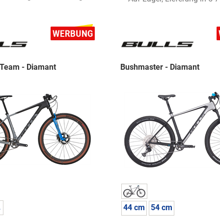
 Team - Diamant
Bushmaster - Diamant
L
44 cm
54 cm