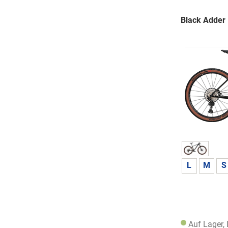
Black Adder 
L
M
S
Auf Lager,