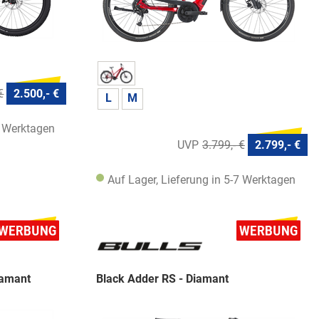
€
2.500,- €
L
M
7 Werktagen
3.799,- €
2.799,- €
Auf Lager, Lieferung in 5-7 Werktagen
iamant
Black Adder RS - Diamant