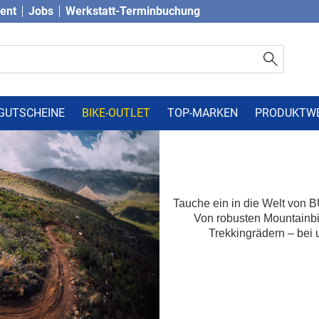
vent
Jobs
Werkstatt-Terminbuchung
GUTSCHEINE
BIKE-OUTLET
TOP-MARKEN
PRODUKTW
Tauche ein in die Welt von 
Von robusten Mountainbik
Trekkingrädern – bei u