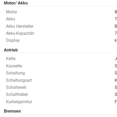
Motor/ Akku
Motor
B
Akku
7
Akku Hersteller
B
Akku-Kapazität
7
Display
k
Antrieb
Kette
J
Kassette
S
Schaltung
S
Schaltungsart
K
Schaltwerk
S
Schalthebel
S
Kurbelgarnitur
Bremsen