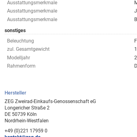
Ausstattungsmerkmale
M
Ausstattungsmerkmale
J
Ausstattungsmerkmale
B
sonstiges
Beleuchtung
F
zul. Gesamtgewicht
1
Modelljahr
2
Rahmenform
D
Hersteller
ZEG Zweirad-Einkaufs-Genossenschaft eG
Longericher Straße 2
DE 50739 Köln
Nordrhein-Westfalen
+49 (0)221 17959 0