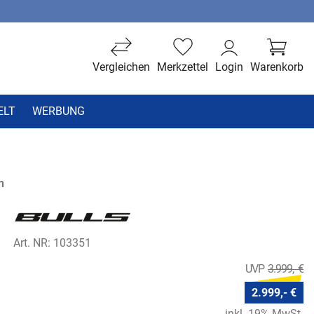
Vergleichen
Merkzettel
Login
Warenkorb
ELT
WERBUNG
n
Art. NR: 103351
3.999,- €
2.999,- €
inkl. 19% MwSt.