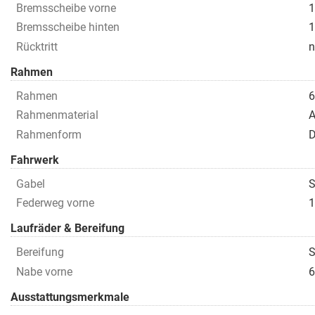
Bremsscheibe vorne
1
Bremsscheibe hinten
1
Rücktritt
n
Rahmen
Rahmen
6
Rahmenmaterial
A
Rahmenform
D
Fahrwerk
Gabel
S
Federweg vorne
1
Laufräder & Bereifung
Bereifung
S
Nabe vorne
6
Ausstattungsmerkmale