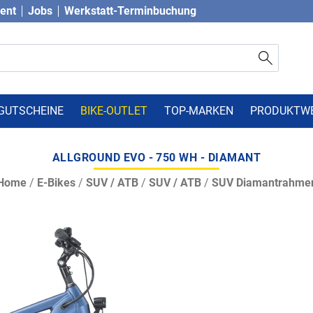
vent
Jobs
Werkstatt-Terminbuchung
GUTSCHEINE
BIKE-OUTLET
TOP-MARKEN
PRODUKTW
ALLGROUND EVO - 750 WH - DIAMANT
Home
/
E-Bikes
/
SUV / ATB
/
SUV / ATB
/
SUV Diamantrahme