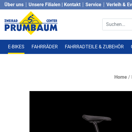
Über uns
Unsere Filialen | Kontakt
Service
Verleih & E
E-BIKES
FAHRRÄDER
FAHRRADTEILE & ZUBEHÖR
Home
/