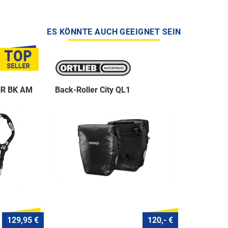
ES KÖNNTE AUCH GEEIGNET SEIN
NR BK AM
Back-Roller City QL1
129,95 €
120,- €