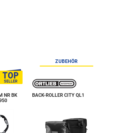
ZUBEHÖR
M NR BK
BACK-ROLLER CITY QL1
950