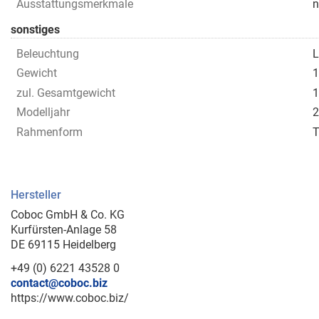
Ausstattungsmerkmale
n
sonstiges
Beleuchtung
L
Gewicht
1
zul. Gesamtgewicht
1
Modelljahr
2
Rahmenform
T
Hersteller
Coboc GmbH & Co. KG
Kurfürsten-Anlage 58
DE 69115 Heidelberg
+49 (0) 6221 43528 0
contact@coboc.biz
https://www.coboc.biz/