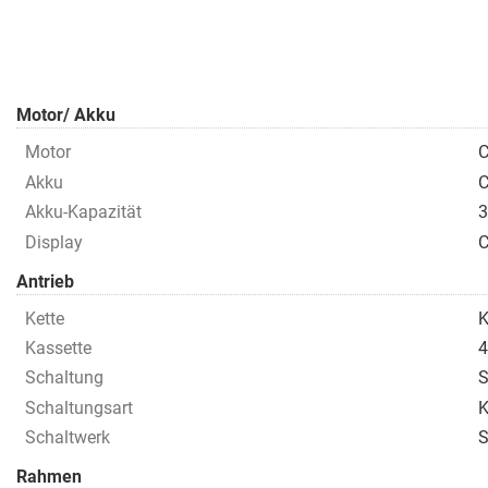
Motor/ Akku
Motor
Akku
C
Akku-Kapazität
Display
C
Antrieb
Kette
K
Kassette
Schaltung
S
Schaltungsart
K
Schaltwerk
S
Rahmen