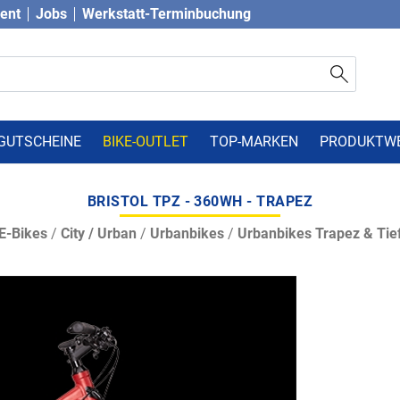
vent
Jobs
Werkstatt-Terminbuchung
GUTSCHEINE
BIKE-OUTLET
TOP-MARKEN
PRODUKTW
BRISTOL TPZ - 360WH - TRAPEZ
E-Bikes
/
City / Urban
/
Urbanbikes
/
Urbanbikes Trapez & Tief