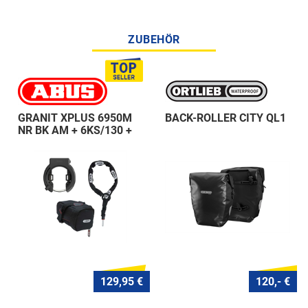
ZUBEHÖR
GRANIT XPLUS 6950M
BACK-ROLLER CITY QL1
NR BK AM + 6KS/130 +
ST 5950
129,95 €
120,- €