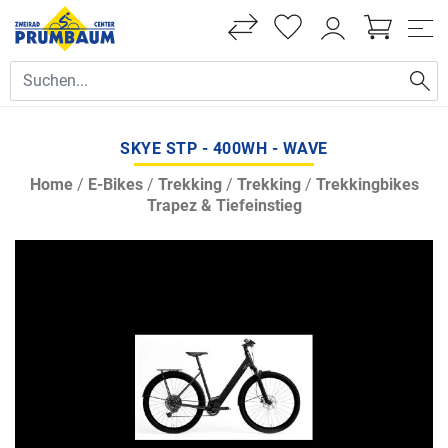
SKYE STP - 400WH - WAVE
Home
/
E-Bikes
/
Trekking
/
Trekking
/
Trekkingbikes
Trapez & Tiefeinstieg