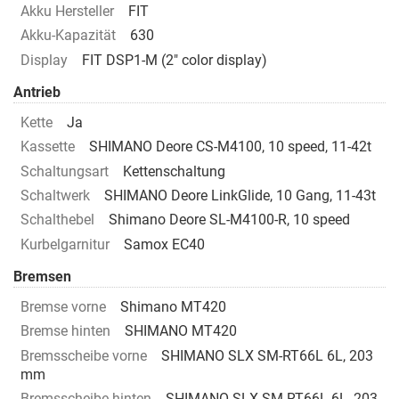
Akku Hersteller
FIT
Akku-Kapazität
630
Display
FIT DSP1-M (2" color display)
Antrieb
Kette
Ja
Kassette
SHIMANO Deore CS-M4100, 10 speed, 11-42t
Schaltungsart
Kettenschaltung
Schaltwerk
SHIMANO Deore LinkGlide, 10 Gang, 11-43t
Schalthebel
Shimano Deore SL-M4100-R, 10 speed
Kurbelgarnitur
Samox EC40
Bremsen
Bremse vorne
Shimano MT420
Bremse hinten
SHIMANO MT420
Bremsscheibe vorne
SHIMANO SLX SM-RT66L 6L, 203
mm
Bremsscheibe hinten
SHIMANO SLX SM-RT66L 6L, 203