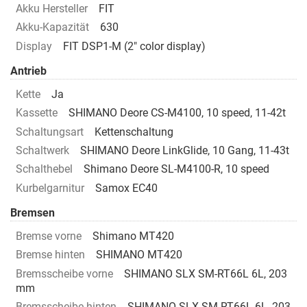
Akku Hersteller
FIT
Akku-Kapazität
630
Display
FIT DSP1-M (2" color display)
Antrieb
Kette
Ja
Kassette
SHIMANO Deore CS-M4100, 10 speed, 11-42t
Schaltungsart
Kettenschaltung
Schaltwerk
SHIMANO Deore LinkGlide, 10 Gang, 11-43t
Schalthebel
Shimano Deore SL-M4100-R, 10 speed
Kurbelgarnitur
Samox EC40
Bremsen
Bremse vorne
Shimano MT420
Bremse hinten
SHIMANO MT420
Bremsscheibe vorne
SHIMANO SLX SM-RT66L 6L, 203
mm
Bremsscheibe hinten
SHIMANO SLX SM-RT66L 6L, 203