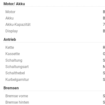
Motor/ Akku
Motor
B
Akku
B
Akku-Kapazität
7
Display
B
Antrieb
Kette
R
Kassette
G
Schaltung
S
Schaltungsart
N
Schalthebel
S
Kurbelgarnitur
Bremsen
Bremse vorne
S
Bremse hinten
S