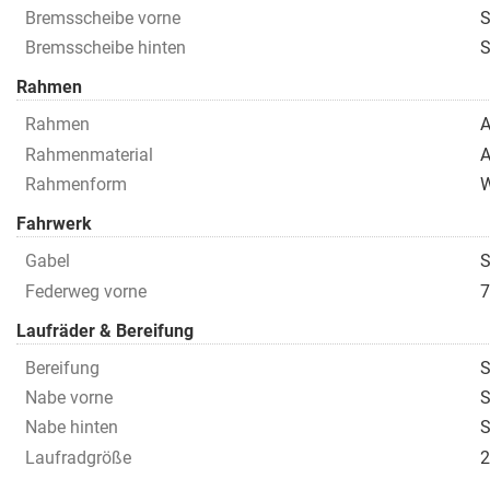
Bremsscheibe vorne
S
Bremsscheibe hinten
S
Rahmen
Rahmen
A
Rahmenmaterial
A
Rahmenform
Fahrwerk
Gabel
S
Federweg vorne
7
Laufräder & Bereifung
Bereifung
S
Nabe vorne
S
Nabe hinten
S
Laufradgröße