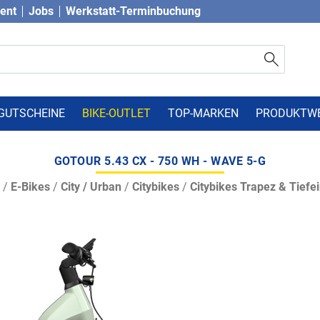
vent
Jobs
Werkstatt-Terminbuchung
GUTSCHEINE
BIKE-OUTLET
TOP-MARKEN
PRODUKTW
GOTOUR 5.43 CX - 750 WH - WAVE 5-G
/
E-Bikes
/
City / Urban
/
Citybikes
/
Citybikes Trapez & Tiefei