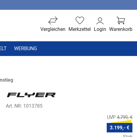
Vergleichen
Merkzettel
Login
Warenkorb
ELT
WERBUNG
nstieg
Art. NR: 1013785
4.799,- €
3.199,- €
Stck