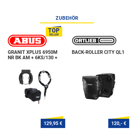
ZUBEHÖR
GRANIT XPLUS 6950M
BACK-ROLLER CITY QL1
NR BK AM + 6KS/130 +
ST 5950
129,95 €
120,- €