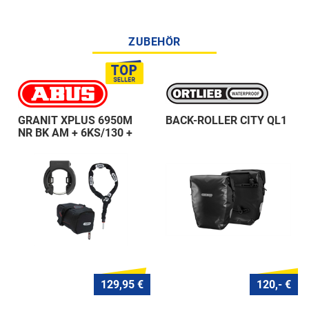
ZUBEHÖR
GRANIT XPLUS 6950M
BACK-ROLLER CITY QL1
NR BK AM + 6KS/130 +
ST 5950
129,95 €
120,- €