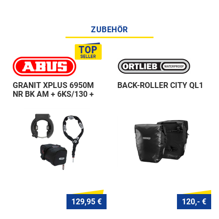
ZUBEHÖR
GRANIT XPLUS 6950M
BACK-ROLLER CITY QL1
NR BK AM + 6KS/130 +
ST 5950
129,95 €
120,- €