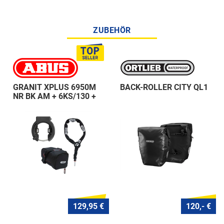
ZUBEHÖR
GRANIT XPLUS 6950M
BACK-ROLLER CITY QL1
NR BK AM + 6KS/130 +
ST 5950
129,95 €
120,- €