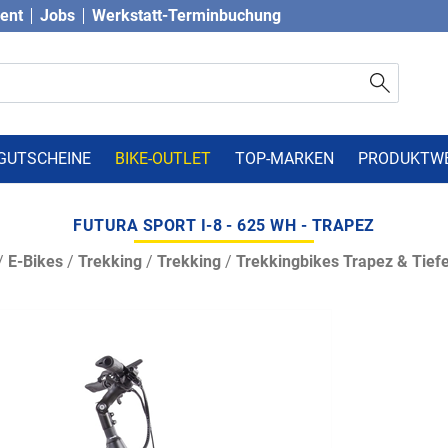
vent
Jobs
Werkstatt-Terminbuchung
GUTSCHEINE
BIKE-OUTLET
TOP-MARKEN
PRODUKTW
FUTURA SPORT I-8 - 625 WH - TRAPEZ
/
E-Bikes
/
Trekking
/
Trekking
/
Trekkingbikes Trapez & Tiefe