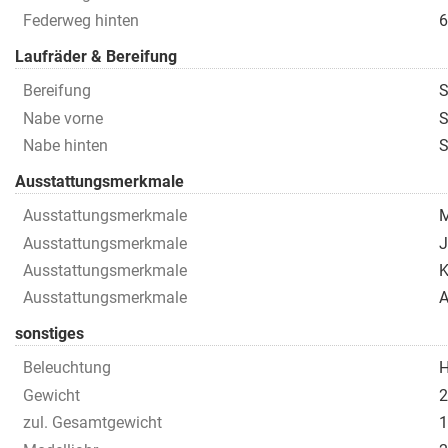
Federweg hinten
6
Laufräder & Bereifung
Bereifung
S
Nabe vorne
S
Nabe hinten
S
Ausstattungsmerkmale
Ausstattungsmerkmale
M
Ausstattungsmerkmale
J
Ausstattungsmerkmale
K
Ausstattungsmerkmale
A
sonstiges
Beleuchtung
H
Gewicht
2
zul. Gesamtgewicht
1