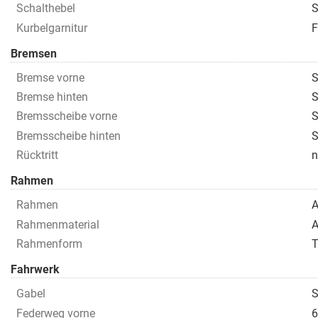
Schalthebel
S
Kurbelgarnitur
F
Bremsen
Bremse vorne
Bremse hinten
Bremsscheibe vorne
S
Bremsscheibe hinten
S
Rücktritt
n
Rahmen
Rahmen
A
Rahmenmaterial
A
Rahmenform
T
Fahrwerk
Gabel
S
Federweg vorne