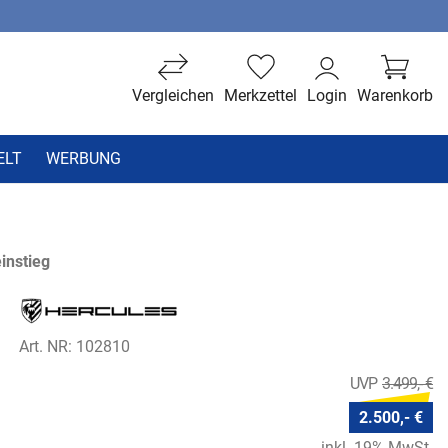
Vergleichen
Merkzettel
Login
Warenkorb
ELT
WERBUNG
instieg
Art. NR: 102810
3.499,- €
2.500,- €
inkl. 19% MwSt.