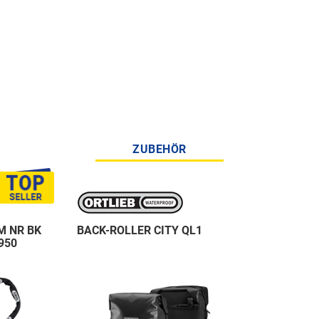
ZUBEHÖR
M NR BK
BACK-ROLLER CITY QL1
950