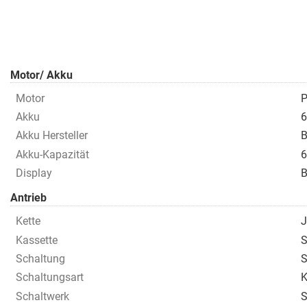
Motor/ Akku
Motor
P
Akku
6
Akku Hersteller
B
Akku-Kapazität
6
Display
B
Antrieb
Kette
J
Kassette
S
Schaltung
S
Schaltungsart
K
Schaltwerk
S