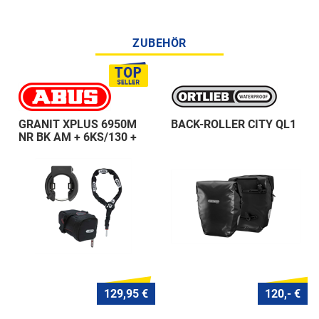
ZUBEHÖR
GRANIT XPLUS 6950M
BACK-ROLLER CITY QL1
NR BK AM + 6KS/130 +
ST 5950
129,95 €
120,- €