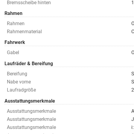
Bremsscheibe hinten
1
Rahmen
Rahmen
O
Rahmenmaterial
C
Fahrwerk
Gabel
O
Laufräder & Bereifung
Bereifung
S
Nabe vorne
S
Laufradgröße
Ausstattungsmerkmale
Ausstattungsmerkmale
A
Ausstattungsmerkmale
J
Ausstattungsmerkmale
i