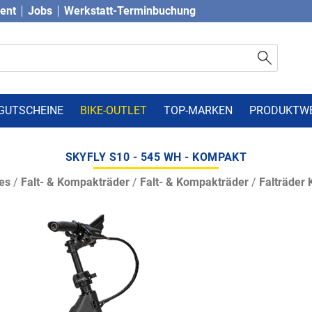
vent
Jobs
Werkstatt-Terminbuchung
GUTSCHEINE
BIKE-OUTLET
TOP-MARKEN
PRODUKTW
SKYFLY S10 - 545 WH - KOMPAKT
es
/
Falt- & Kompakträder
/
Falt- & Kompakträder
/
Falträder