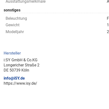
Ausstattungsmerkmale
A
sonstiges
Beleuchtung
F
Gewicht
1
Modelljahr
2
Hersteller
i:SY GmbH & Co.KG
Longericher Straße 2
DE 50739 Köln
info@iSY.de
https://www.isy.de/