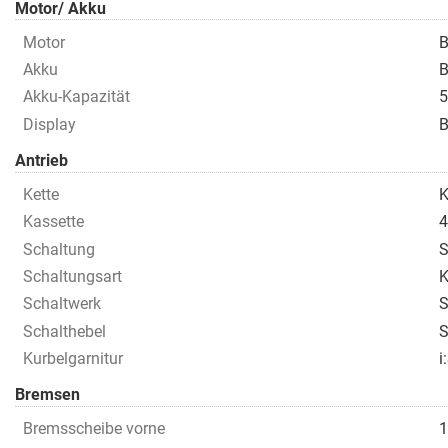
Motor/ Akku
Motor
B
Akku
B
Akku-Kapazität
5
Display
B
Antrieb
Kette
K
Kassette
4
Schaltung
S
Schaltungsart
K
Schaltwerk
S
Schalthebel
S
Kurbelgarnitur
i
Bremsen
Bremsscheibe vorne
1