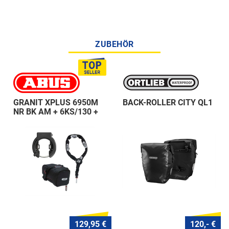
ZUBEHÖR
GRANIT XPLUS 6950M
BACK-ROLLER CITY QL1
NR BK AM + 6KS/130 +
ST 5950
129,95 €
120,- €