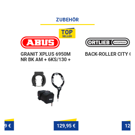
ZUBEHÖR
GRANIT XPLUS 6950M
BACK-ROLLER CITY QL1
NR BK AM + 6KS/130 +
ST 5950
129,95 €
120,- €