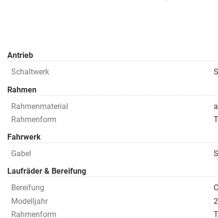
Antrieb
Schaltwerk
S
Rahmen
Rahmenmaterial
a
Rahmenform
T
Fahrwerk
Gabel
S
Laufräder & Bereifung
Bereifung
C
Modelljahr
2
Rahmenform
T