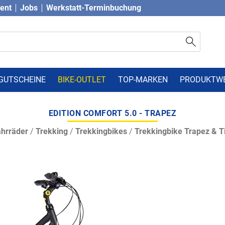
vent
Jobs
Werkstatt-Terminbuchung
GUTSCHEINE
BIKE-OUTLET
TOP-MARKEN
PRODUKTW
EDITION COMFORT 5.0 - TRAPEZ
hrräder
/
Trekking
/
Trekkingbikes
/
Trekkingbike Trapez & Ti