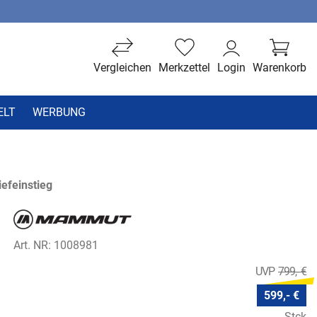
Vergleichen
Merkzettel
Login
Warenkorb
ELT
WERBUNG
efeinstieg
Art. NR: 1008981
799,- €
599,- €
Stck