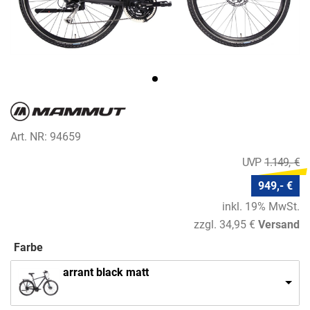
Art. NR: 94659
1.149,- €
949,- €
inkl. 19% MwSt.
zzgl. 34,95 €
Versand
Farbe
arrant black matt