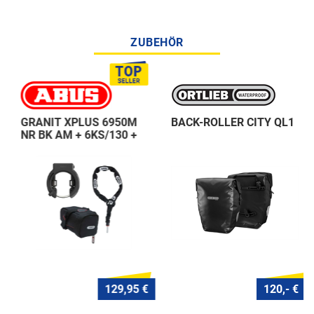
ZUBEHÖR
GRANIT XPLUS 6950M
BACK-ROLLER CITY QL1
NR BK AM + 6KS/130 +
ST 5950
129,95 €
120,- €