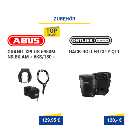
ZUBEHÖR
GRANIT XPLUS 6950M
BACK-ROLLER CITY QL1
NR BK AM + 6KS/130 +
ST 5950
129,95 €
120,- €