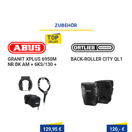
ZUBEHÖR
GRANIT XPLUS 6950M
BACK-ROLLER CITY QL1
NR BK AM + 6KS/130 +
ST 5950
129,95 €
120,- €