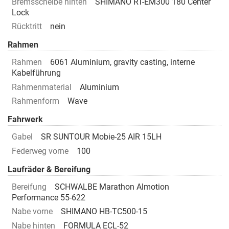
Bremsscheibe hinten
SHIMANO RT-EM300 180 Center
Lock
Rücktritt
nein
Rahmen
Rahmen
6061 Aluminium, gravity casting, interne
Kabelführung
Rahmenmaterial
Aluminium
Rahmenform
Wave
Fahrwerk
Gabel
SR SUNTOUR Mobie-25 AIR 15LH
Federweg vorne
100
Laufräder & Bereifung
Bereifung
SCHWALBE Marathon Almotion
Performance 55-622
Nabe vorne
SHIMANO HB-TC500-15
Nabe hinten
FORMULA ECL-52