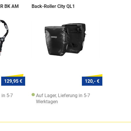
NR BK AM
Back-Roller City QL1
129,95 €
120,- €
 in 5-7
Auf Lager, Lieferung in 5-7
Werktagen