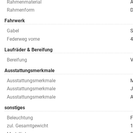
Rahmenmaterial
A
Rahmenform
D
Fahrwerk
Gabel
S
Federweg vorne
4
Laufräder & Bereifung
Bereifung
V
Ausstattungsmerkmale
Ausstattungsmerkmale
M
Ausstattungsmerkmale
J
Ausstattungsmerkmale
A
sonstiges
Beleuchtung
F
zul. Gesamtgewicht
1