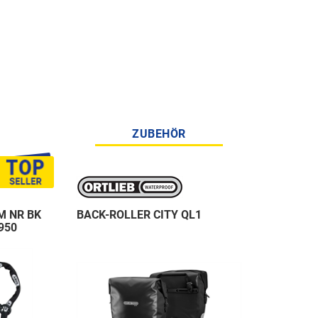
ZUBEHÖR
M NR BK
BACK-ROLLER CITY QL1
950