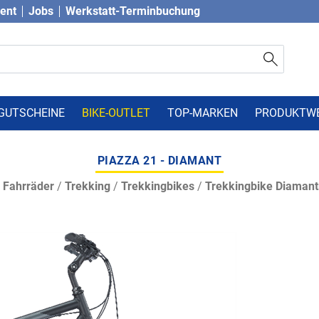
vent
Jobs
Werkstatt-Terminbuchung
GUTSCHEINE
BIKE-OUTLET
TOP-MARKEN
PRODUKTW
PIAZZA 21 - DIAMANT
/
Fahrräder
/
Trekking
/
Trekkingbikes
/
Trekkingbike Diaman