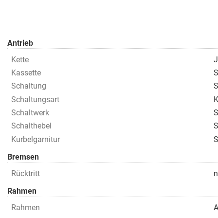
Antrieb
Kette
J
Kassette
S
Schaltung
S
Schaltungsart
K
Schaltwerk
S
Schalthebel
S
Kurbelgarnitur
S
Bremsen
Rücktritt
n
Rahmen
Rahmen
A