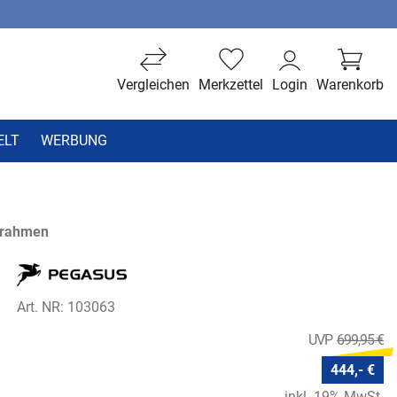
Vergleichen
Merkzettel
Login
Warenkorb
ELT
WERBUNG
trahmen
Art. NR: 103063
699,95 €
444,- €
inkl. 19% MwSt.