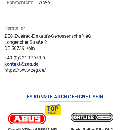
Rahmenform
Wave
Hersteller
ZEG Zweirad-Einkaufs-Genossenschaft eG
Longericher Straße 2
DE 50739 Köln
+49 (0)221 17959 0
kontakt@zeg.de
https://www.zeg.de/
ES KÖNNTE AUCH GEEIGNET SEIN
Granit XPlus 6950M NR
Back-Roller City QL1