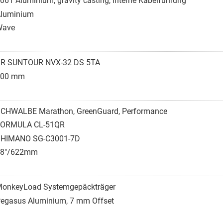
061 Aluminium, gravity casting, interne Kabelführung
luminium
Wave
R SUNTOUR NVX-32 DS 5TA
100 mm
CHWALBE Marathon, GreenGuard, Performance
FORMULA CL-51QR
HIMANO SG-C3001-7D
28"/622mm
onkeyLoad Systemgepäckträger
egasus Aluminium, 7 mm Offset