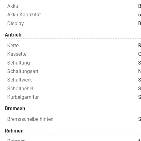
Akku
B
Akku-Kapazität
Display
B
Antrieb
Kette
R
Kassette
G
Schaltung
S
Schaltungsart
N
Schaltwerk
S
Schalthebel
S
Kurbelgarnitur
Bremsen
Bremsscheibe hinten
Rahmen