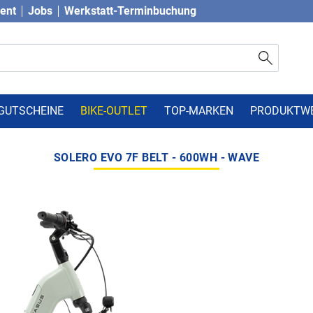
vent
Jobs
Werkstatt-Terminbuchung
GUTSCHEINE
BIKE-OUTLET
TOP-MARKEN
PRODUKTW
SOLERO EVO 7F BELT - 600WH - WAVE