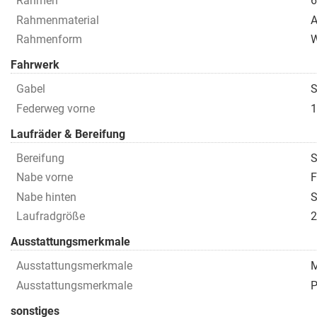
Rahmen
6
Rahmenmaterial
A
Rahmenform
Fahrwerk
Gabel
S
Federweg vorne
Laufräder & Bereifung
Bereifung
S
Nabe vorne
Nabe hinten
S
Laufradgröße
Ausstattungsmerkmale
Ausstattungsmerkmale
M
Ausstattungsmerkmale
P
sonstiges