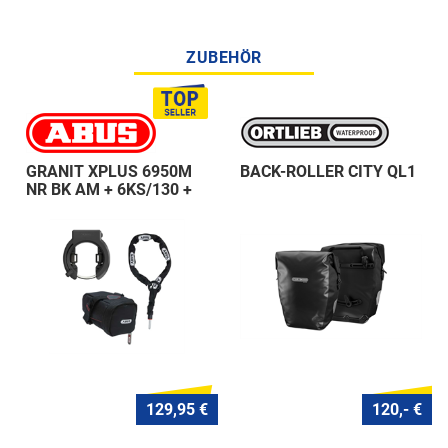
ZUBEHÖR
GRANIT XPLUS 6950M
BACK-ROLLER CITY QL1
NR BK AM + 6KS/130 +
ST 5950
129,95 €
120,- €