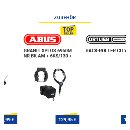
ZUBEHÖR
GRANIT XPLUS 6950M
BACK-ROLLER CITY QL1
NR BK AM + 6KS/130 +
ST 5950
129,95 €
120,- €