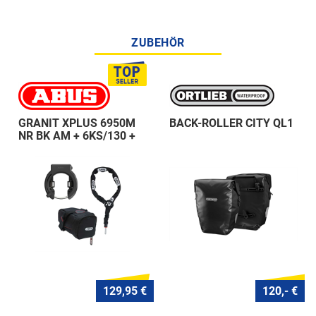
ZUBEHÖR
GRANIT XPLUS 6950M
BACK-ROLLER CITY QL1
NR BK AM + 6KS/130 +
ST 5950
129,95 €
120,- €