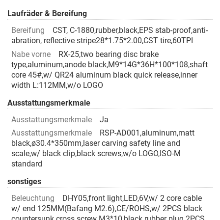
Laufräder & Bereifung
Bereifung
CST, C-1880,rubber,black,EPS stab-proof,anti-
abration, reflective stripe28*1.75*2.00,CST tire,60TPI
Nabe vorne
RX-25,two bearing disc brake
type,aluminum,anode black,M9*14G*36H*100*108,shaft
core 45#,w/ QR24 aluminum black quick release,inner
width L:112MM,w/o LOGO
Ausstattungsmerkmale
Ausstattungsmerkmale
Ja
Ausstattungsmerkmale
RSP-AD001,aluminum,matt
black,ø30.4*350mm,laser carving safety line and
scale,w/ black clip,black screws,w/o LOGO,ISO-M
standard
sonstiges
Beleuchtung
DHY05,front light,LED,6V,w/ 2 core cable
w/ end 125MM(Bafang M2.6),CE/ROHS,w/ 2PCS black
countersunk cross screw M3*10,black rubber plug 2PCS