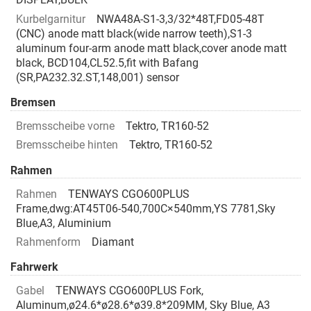
Kurbelgarnitur
NWA48A-S1-3,3/32*48T,FD05-48T
(CNC) anode matt black(wide narrow teeth),S1-3
aluminum four-arm anode matt black,cover anode matt
black, BCD104,CL52.5,fit with Bafang
(SR,PA232.32.ST,148,001) sensor
Bremsen
Bremsscheibe vorne
Tektro, TR160-52
Bremsscheibe hinten
Tektro, TR160-52
Rahmen
Rahmen
TENWAYS CGO600PLUS
Frame,dwg:AT45T06-540,700C×540mm,YS 7781,Sky
Blue,A3, Aluminium
Rahmenform
Diamant
Fahrwerk
Gabel
TENWAYS CGO600PLUS Fork,
Aluminum,ø24.6*ø28.6*ø39.8*209MM, Sky Blue, A3