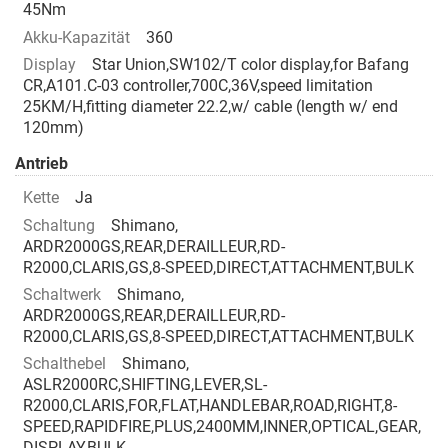
45Nm
Akku-Kapazität
360
Display
Star Union,SW102/T color display,for Bafang
CR,A101.C-03 controller,700C,36V,speed limitation
25KM/H,fitting diameter 22.2,w/ cable (length w/ end
120mm)
Antrieb
Kette
Ja
Schaltung
Shimano,
ARDR2000GS,REAR,DERAILLEUR,RD-
R2000,CLARIS,GS,8-SPEED,DIRECT,ATTACHMENT,BULK
Schaltwerk
Shimano,
ARDR2000GS,REAR,DERAILLEUR,RD-
R2000,CLARIS,GS,8-SPEED,DIRECT,ATTACHMENT,BULK
Schalthebel
Shimano,
ASLR2000RC,SHIFTING,LEVER,SL-
R2000,CLARIS,FOR,FLAT,HANDLEBAR,ROAD,RIGHT,8-
SPEED,RAPIDFIRE,PLUS,2400MM,INNER,OPTICAL,GEAR,
DISPLAY,BULK