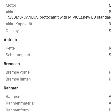
Motor
M
Akku
B
15A,BMS/CANBUS protocal(fit with MIVICE),new EU standa
Akku-Kapazität
Display
S
Antrieb
Kette
R
Schaltungsart
S
Bremsen
Bremse vorne
Bremse hinten
Rahmen
Rahmen
A
Rahmenmaterial
A
Rahmenform
D