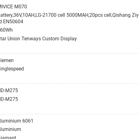
IVICE M070
attery,36V,10AH,LG-21700 cell 5000MAH,20pcs cell,Qishang Ziy
rd EN50604
360Wh
tar Union Tenways Custom Display
iemen
inglespeed
HD-M275
HD-M275
luminium 6061
luminium
iamant