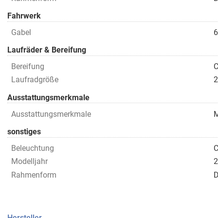
Fahrwerk
Gabel
6
Laufräder & Bereifung
Bereifung
C
Laufradgröße
Ausstattungsmerkmale
Ausstattungsmerkmale
M
sonstiges
Beleuchtung
C
Modelljahr
2
Rahmenform
D
Hersteller