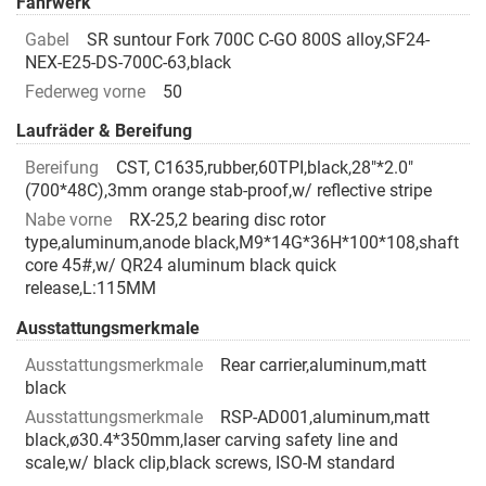
Fahrwerk
Gabel
SR suntour Fork 700C C-GO 800S alloy,SF24-
NEX-E25-DS-700C-63,black
Federweg vorne
50
Laufräder & Bereifung
Bereifung
CST, C1635,rubber,60TPI,black,28"*2.0"
(700*48C),3mm orange stab-proof,w/ reflective stripe
Nabe vorne
RX-25,2 bearing disc rotor
type,aluminum,anode black,M9*14G*36H*100*108,shaft
core 45#,w/ QR24 aluminum black quick
release,L:115MM
Ausstattungsmerkmale
Ausstattungsmerkmale
Rear carrier,aluminum,matt
black
Ausstattungsmerkmale
RSP-AD001,aluminum,matt
black,ø30.4*350mm,laser carving safety line and
scale,w/ black clip,black screws, ISO-M standard