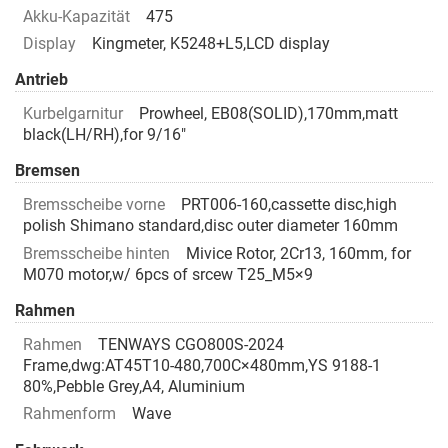
Akku-Kapazität
475
Display
Kingmeter, K5248+L5,LCD display
Antrieb
Kurbelgarnitur
Prowheel, EB08(SOLID),170mm,matt
black(LH/RH),for 9/16"
Bremsen
Bremsscheibe vorne
PRT006-160,cassette disc,high
polish Shimano standard,disc outer diameter 160mm
Bremsscheibe hinten
Mivice Rotor, 2Cr13, 160mm, for
M070 motor,w/ 6pcs of srcew T25_M5×9
Rahmen
Rahmen
TENWAYS CGO800S-2024
Frame,dwg:AT45T10-480,700C×480mm,YS 9188-1
80%,Pebble Grey,A4, Aluminium
Rahmenform
Wave