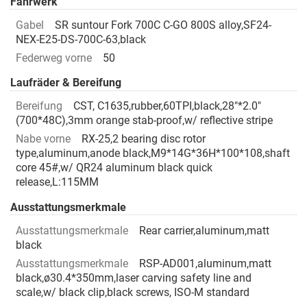
Fahrwerk
Gabel
SR suntour Fork 700C C-GO 800S alloy,SF24-
NEX-E25-DS-700C-63,black
Federweg vorne
50
Laufräder & Bereifung
Bereifung
CST, C1635,rubber,60TPI,black,28"*2.0"
(700*48C),3mm orange stab-proof,w/ reflective stripe
Nabe vorne
RX-25,2 bearing disc rotor
type,aluminum,anode black,M9*14G*36H*100*108,shaft
core 45#,w/ QR24 aluminum black quick
release,L:115MM
Ausstattungsmerkmale
Ausstattungsmerkmale
Rear carrier,aluminum,matt
black
Ausstattungsmerkmale
RSP-AD001,aluminum,matt
black,ø30.4*350mm,laser carving safety line and
scale,w/ black clip,black screws, ISO-M standard