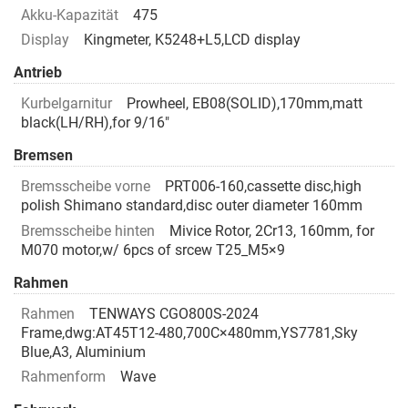
Akku-Kapazität
475
Display
Kingmeter, K5248+L5,LCD display
Antrieb
Kurbelgarnitur
Prowheel, EB08(SOLID),170mm,matt
black(LH/RH),for 9/16"
Bremsen
Bremsscheibe vorne
PRT006-160,cassette disc,high
polish Shimano standard,disc outer diameter 160mm
Bremsscheibe hinten
Mivice Rotor, 2Cr13, 160mm, for
M070 motor,w/ 6pcs of srcew T25_M5×9
Rahmen
Rahmen
TENWAYS CGO800S-2024
Frame,dwg:AT45T12-480,700C×480mm,YS7781,Sky
Blue,A3, Aluminium
Rahmenform
Wave