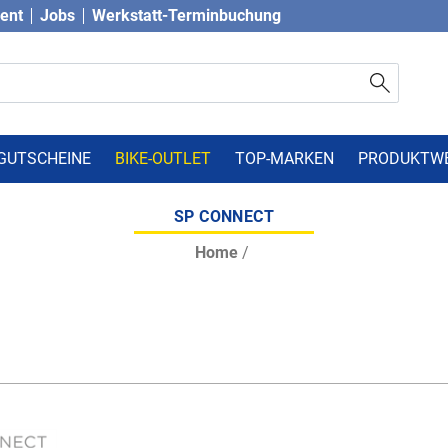
vent
Jobs
Werkstatt-Terminbuchung
GUTSCHEINE
BIKE-OUTLET
TOP-MARKEN
PRODUKTW
SP CONNECT
Home
/