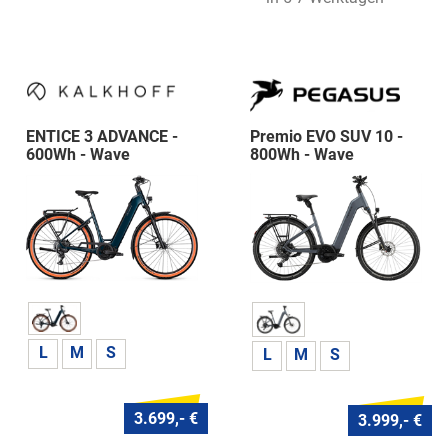
ENTICE 3 ADVANCE -
Premio EVO SUV 10 -
600Wh - Wave
800Wh - Wave
L
M
S
L
M
S
3.699,- €
3.999,- €