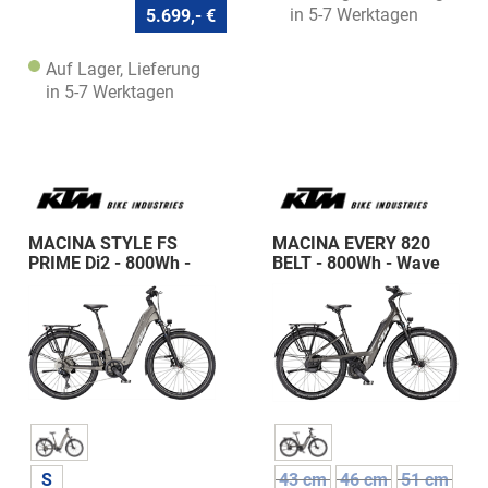
in 5-7 Werktagen
5.699,- €
Auf Lager, Lieferung
in 5-7 Werktagen
MACINA STYLE FS
MACINA EVERY 820
PRIME Di2 - 800Wh -
BELT - 800Wh - Wave
Wave
S
43 cm
46 cm
51 cm