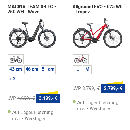
MACINA TEAM X-LFC -
Allground EVO - 625 Wh
750 WH - Wave
- Trapez
43 cm
46 cm
51 cm
L
M
+ 2
3.799,- €
2.799,- €
4.699,- €
3.199,- €
Auf Lager, Lieferung
in 5-7 Werktagen
Auf Lager, Lieferung
in 5-7 Werktagen