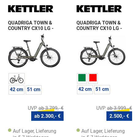
QUADRIGA TOWN &
QUADRIGA TOWN &
COUNTRY CX10 LG -
COUNTRY CX10 LG -
625 Wh - Wave
750 Wh - Wave
42 cm
51 cm
42 cm
51 cm
ab 3.999,- €
ab 3.799,- €
2.500,- €
ab 2.300,- €
Auf Lager, Lieferung
Auf Lager, Lieferung