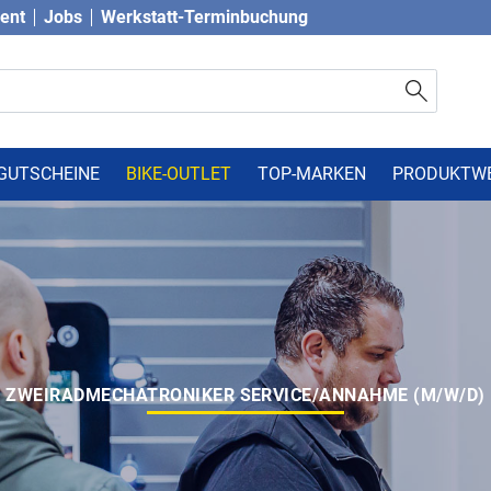
vent
Jobs
Werkstatt-Terminbuchung
GUTSCHEINE
BIKE-OUTLET
TOP-MARKEN
PRODUKTW
ZWEIRADMECHATRONIKER SERVICE/ANNAHME (M/W/D)