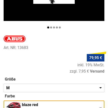
Art. NR: 13683
79,95 €
inkl. 19% MwSt.
zzgl. 7,95 €
Versand
Größe
M
Farbe
blaze red