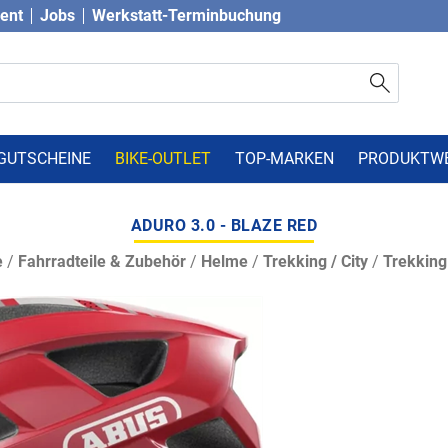
vent
Jobs
Werkstatt-Terminbuchung
GUTSCHEINE
BIKE-OUTLET
TOP-MARKEN
PRODUKTW
ADURO 3.0 - BLAZE RED
e
/
Fahrradteile & Zubehör
/
Helme
/
Trekking / City
/
Trekking 