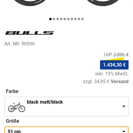
Art. NR: 90596
2.599,- €
1.434,30 €
inkl. 19% MwSt.
zzgl. 34,95 €
Versand
Farbe
black matt/black
Größe
51 cm